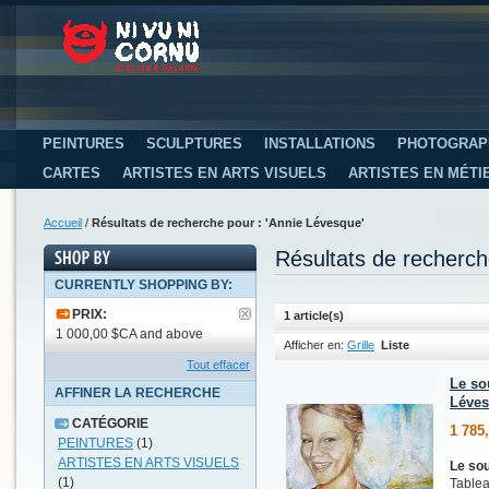
PEINTURES
SCULPTURES
INSTALLATIONS
PHOTOGRAP
CARTES
ARTISTES EN ARTS VISUELS
ARTISTES EN MÉTI
Accueil
/
Résultats de recherche pour : 'Annie Lévesque'
Résultats de recherch
CURRENTLY SHOPPING BY:
PRIX:
1 article(s)
1 000,00 $CA and above
Afficher en:
Grille
Liste
Tout effacer
Le so
AFFINER LA RECHERCHE
Léve
CATÉGORIE
1 785
PEINTURES
(1)
ARTISTES EN ARTS VISUELS
Le so
(1)
Tablea