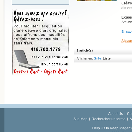
Créati
dimens
Exposi
Ste-A
En savo
Ajoute
1 article(s)
Afficher en:
Grille
Liste
About Us
Cu
Site Map
Rechercher un terme
A
Help Us to Keep Magent