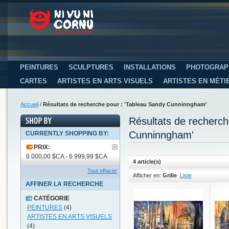
PEINTURES
SCULPTURES
INSTALLATIONS
PHOTOGRAP
CARTES
ARTISTES EN ARTS VISUELS
ARTISTES EN MÉTI
Accueil
/
Résultats de recherche pour : 'Tableau Sandy Cunninngham'
Résultats de recherc
Cunninngham'
CURRENTLY SHOPPING BY:
PRIX:
6 000,00 $CA - 6 999,99 $CA
4 article(s)
Tout effacer
Afficher en:
Grille
Liste
AFFINER LA RECHERCHE
CATÉGORIE
PEINTURES
(4)
ARTISTES EN ARTS VISUELS
(4)