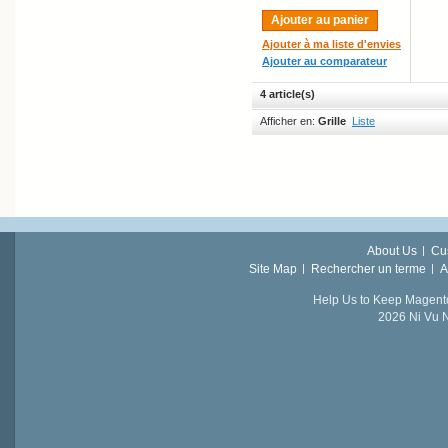
Ajouter au panier
Ajouter à ma liste d'envies
Ajouter au comparateur
4 article(s)
Afficher en:
Grille
Liste
About Us
Cu
Site Map
Rechercher un terme
A
Help Us to Keep Magent
2026 Ni Vu N