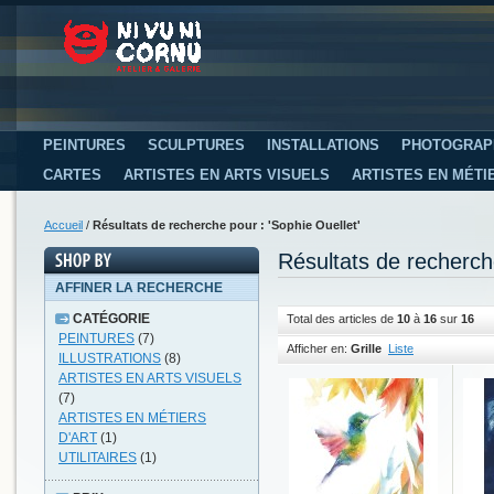
PEINTURES
SCULPTURES
INSTALLATIONS
PHOTOGRAP
CARTES
ARTISTES EN ARTS VISUELS
ARTISTES EN MÉTI
Accueil
/
Résultats de recherche pour : 'Sophie Ouellet'
Résultats de recherch
AFFINER LA RECHERCHE
CATÉGORIE
Total des articles de
10
à
16
sur
16
PEINTURES
(7)
Afficher en:
Grille
Liste
ILLUSTRATIONS
(8)
ARTISTES EN ARTS VISUELS
(7)
ARTISTES EN MÉTIERS
D'ART
(1)
UTILITAIRES
(1)