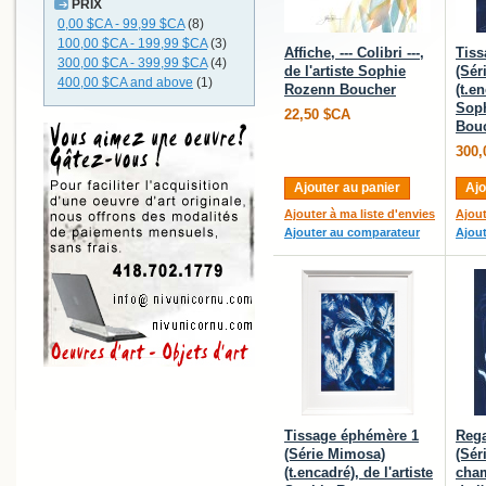
PRIX
0,00 $CA
-
99,99 $CA
(8)
100,00 $CA
-
199,99 $CA
(3)
Affiche, --- Colibri ---,
Tiss
300,00 $CA
-
399,99 $CA
(4)
de l'artiste Sophie
(Sér
400,00 $CA
and above
(1)
Rozenn Boucher
(t.en
Sop
22,50 $CA
Bou
300,
Ajouter au panier
Ajo
Ajouter à ma liste d'envies
Ajout
Ajouter au comparateur
Ajou
Tissage éphémère 1
Rega
(Série Mimosa)
(Sér
(t.encadré), de l'artiste
cham