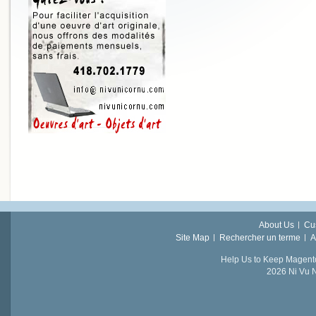
About Us
Cu
Site Map
Rechercher un terme
A
Help Us to Keep Magent
2026 Ni Vu N