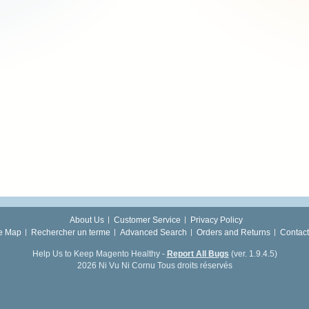
About Us
Customer Service
Privacy Policy
te Map
Rechercher un terme
Advanced Search
Orders and Returns
Contact
Help Us to Keep Magento Healthy -
Report All Bugs
(ver. 1.9.4.5)
2026 Ni Vu Ni Cornu Tous droits réservés