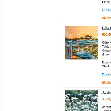
Place 
En savo
Ajoute
Côte 
600,0
Côte 
Tablea
Créati
dimens
Exposi
Ste-A
En savo
Ajoute
Jardi
3 360
Jardi
Tablea