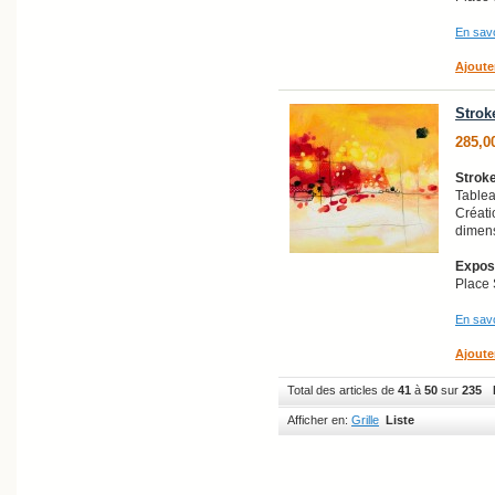
En savo
Ajoute
Strok
285,0
Stroke
Tablea
Créati
dimens
Exposi
Place 
En savo
Ajoute
Total des articles de
41
à
50
sur
235
Afficher en:
Grille
Liste