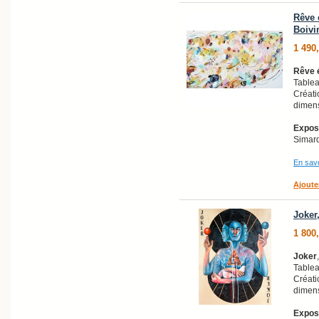
Rêve é
Boivi
1 490
Rêve é
Tablea
Créati
dimens
Exposi
Simard
En savo
Ajoute
Joker
1 800
Joker
Tablea
Créati
dimens
Exposi