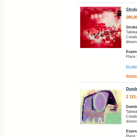
Strok
285,0
Stroke
Tablea
Créati
dimens
Exposi
Place 
En savo
Ajoute
Dumbo
2 115
Dumbo
Tablea
Créati
dimens
Exposi
Place 