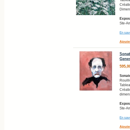
Créati
Dimens
Exposi
Ste-A
En savo
Ajoute
Sonat
Genes
595,0
Sonat
Rouilli
Tablea
Créati
dimens
Exposi
Ste-A
En savo
Ajoute