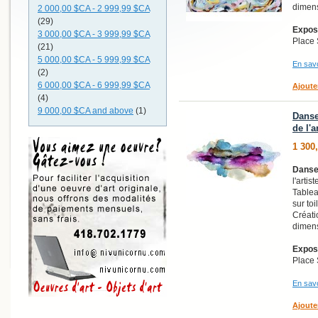
dimens
2 000,00 $CA
-
2 999,99 $CA
(29)
Exposi
3 000,00 $CA
-
3 999,99 $CA
Place 
(21)
5 000,00 $CA
-
5 999,99 $CA
En savo
(2)
6 000,00 $CA
-
6 999,99 $CA
Ajoute
(4)
9 000,00 $CA
and above
(1)
Danse
de l'
1 300
Danse-
l'arti
Tablea
sur toi
Créati
dimens
Exposi
Place 
En savo
Ajoute