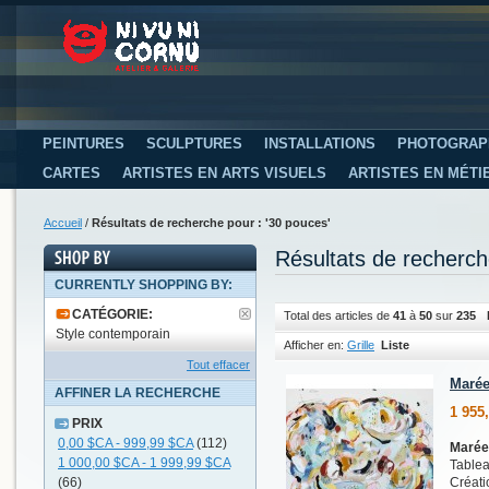
PEINTURES
SCULPTURES
INSTALLATIONS
PHOTOGRAP
CARTES
ARTISTES EN ARTS VISUELS
ARTISTES EN MÉTI
Accueil
/
Résultats de recherche pour : '30 pouces'
Résultats de recherch
CURRENTLY SHOPPING BY:
CATÉGORIE:
Total des articles de
41
à
50
sur
235
Style contemporain
Afficher en:
Grille
Liste
Tout effacer
Marée,
AFFINER LA RECHERCHE
1 955
PRIX
0,00 $CA
-
999,99 $CA
(112)
Marée,
1 000,00 $CA
-
1 999,99 $CA
Tablea
(66)
Créati