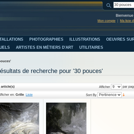
Bienvenue 
Mon compte
Ma liste 
TALLATIONS
PHOTOGRAPHIES
ILLUSTRATIONS
OEUVRES SUR
SUELS
ARTISTES EN MÉTIERS D'ART
UTILITAIRES
pouces'
ésultats de recherche pour '30 pouces'
 article(s)
par pag
Afficher
fficher en:
Grille
Liste
Sort By