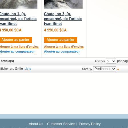
Chute, no 1, (p.
Chute, no 3, (p.
encadrée), de l'artiste
encadrée), de l'artiste
Ivan Binet
Ivan Binet
4 950,00 $CA
4 950,00 $CA
Ajouter au panier
Ajouter au panier
Ajouter à ma liste d'envies
Ajouter à ma liste d'envies
Ajouter au comparateur
Ajouter au comparateur
 article(s)
par pag
Afficher
fficher en:
Grille
Liste
Sort By
About Us
Customer Service
Privacy Policy