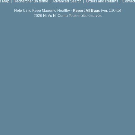
te Map
Rechercher un terme
Advanced Search
Orders and Returns
Contact
Help Us to Keep Magento Healthy -
Report All Bugs
(ver. 1.9.4.5)
2026 Ni Vu Ni Cornu Tous droits réservés