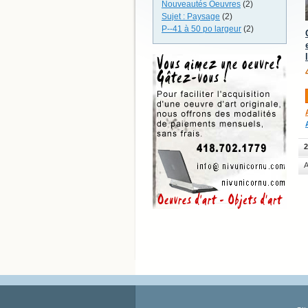
Nouveautés Oeuvres
(2)
Sujet : Paysage
(2)
P--41 à 50 po largeur
(2)
2
A