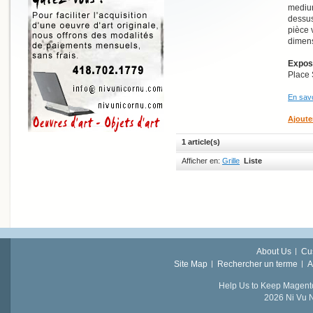
medium
dessus
pièce 
dimens
Exposi
Place 
En savo
Ajoute
1 article(s)
Afficher en:
Grille
Liste
About Us
Cu
Site Map
Rechercher un terme
A
Help Us to Keep Magent
2026 Ni Vu N