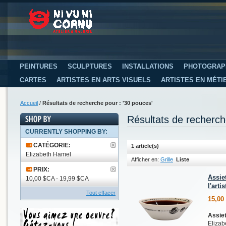
PEINTURES
SCULPTURES
INSTALLATIONS
PHOTOGRAP
CARTES
ARTISTES EN ARTS VISUELS
ARTISTES EN MÉTI
Accueil
/
Résultats de recherche pour : '30 pouces'
Résultats de recherch
CURRENTLY SHOPPING BY:
CATÉGORIE:
1 article(s)
Elizabeth Hamel
Afficher en:
Grille
Liste
PRIX:
Assie
10,00 $CA - 19,99 $CA
l'arti
Tout effacer
15,00
Assiet
Elizab