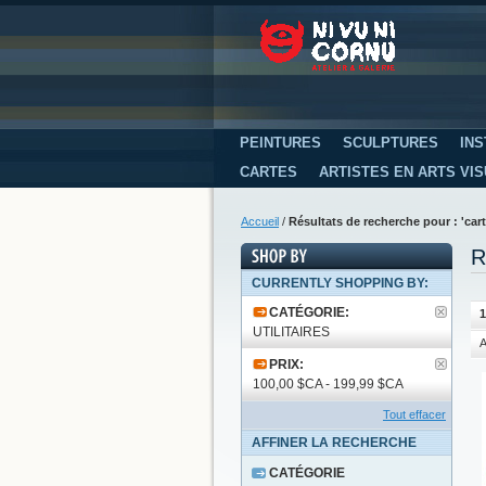
PEINTURES
SCULPTURES
INS
CARTES
ARTISTES EN ARTS VI
Accueil
/
Résultats de recherche pour : 'car
R
CURRENTLY SHOPPING BY:
CATÉGORIE:
1
UTILITAIRES
A
PRIX:
100,00 $CA - 199,99 $CA
Tout effacer
AFFINER LA RECHERCHE
CATÉGORIE