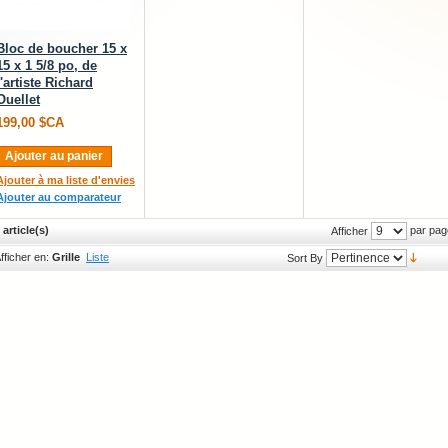
Bloc de boucher 15 x
15 x 1 5/8 po, de
l'artiste Richard
Ouellet
199,00 $CA
Ajouter au panier
Ajouter à ma liste d'envies
Ajouter au comparateur
 article(s)
par pag
Afficher
fficher en:
Grille
Liste
Sort By