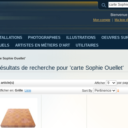
Bienvenue 
Mon compte
Ma liste 
TALLATIONS
PHOTOGRAPHIES
ILLUSTRATIONS
OEUVRES SUR
SUELS
ARTISTES EN MÉTIERS D'ART
UTILITAIRES
te Sophie Ouellet'
ésultats de recherche pour 'carte Sophie Ouellet'
 article(s)
par pag
Afficher
fficher en:
Grille
Liste
Sort By