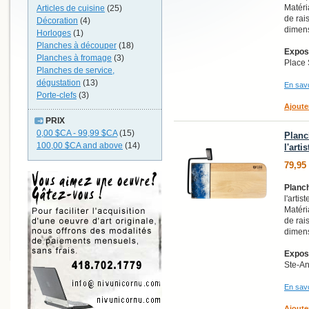
Matéri
Articles de cuisine
(25)
de rai
Décoration
(4)
dimens
Horloges
(1)
Planches à découper
(18)
Exposi
Planches à fromage
(3)
Place 
Planches de service,
dégustation
(13)
En savo
Porte-clefs
(3)
Ajoute
PRIX
0,00 $CA
-
99,99 $CA
(15)
Planc
100,00 $CA
and above
(14)
l'arti
79,95
Planch
l'artis
Matéri
de rai
dimens
Exposi
Ste-A
En savo
Ajoute