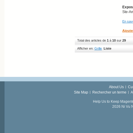
Exposi
Ste-A
En savo
Ajoute
Total des articles de
1
à
10
sur
29
Afficher en:
Grille
Liste
About Us
Cu
Site Map
Rechercher un terme
A
Help Us to Keep Magent
2026 Ni Vu N