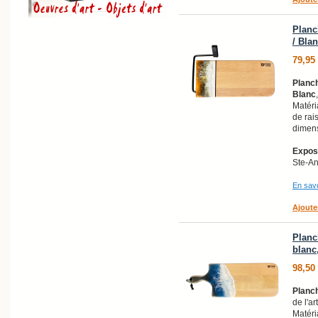
Planc
/ Blan
79,95
Planch
Blanc
Matéri
de rai
dimens
Exposi
Ste-A
En savo
Ajoute
Planch
blanc,
98,50
Planch
de l'ar
Matéri