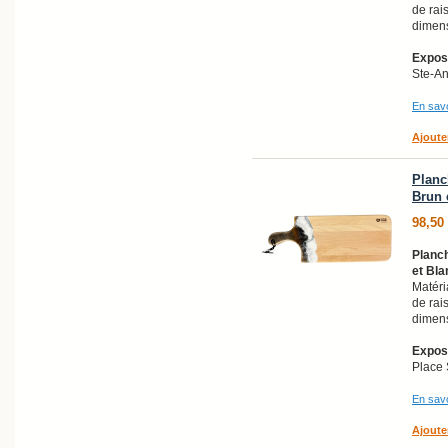
de rai
dimens
Exposi
Ste-A
En savo
Ajoute
Planc
Brun e
98,50
Planch
et Bla
Matéri
de rai
dimens
Exposi
Place 
En savo
Ajoute