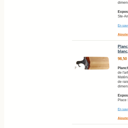
dimens
Exposi
Ste-A
En savo
Ajoute
Planc
blanc,
98,50
Planch
de l'ar
Matéri
de rai
dimens
Exposi
Place 
En savo
Ajoute