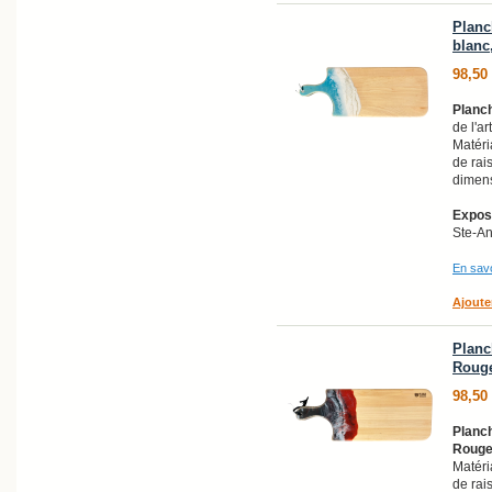
Planc
blanc,
98,50
Planch
de l'ar
Matéri
de rai
dimens
Exposi
Ste-A
En savo
Ajoute
Planc
Rouge,
98,50
Planch
Roug
Matéri
de rai