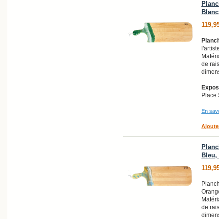
Planc
Blanc,
119,9
Planch
l'artis
Matéri
de rai
dimens
Exposi
Place 
En savo
Ajoute
Planc
Bleu, 
119,9
Planch
Orange 
Matéri
de rai
dimens