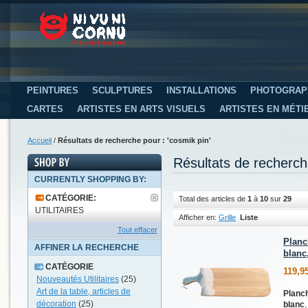
PEINTURES
SCULPTURES
INSTALLATIONS
PHOTOGRAP
CARTES
ARTISTES EN ARTS VISUELS
ARTISTES EN MÉTI
Accueil
/
Résultats de recherche pour : 'cosmik pin'
Résultats de recherch
CURRENTLY SHOPPING BY:
CATÉGORIE:
Total des articles de
1
à
10
sur
29
UTILITAIRES
Afficher en:
Grille
Liste
Tout effacer
Planc
AFFINER LA RECHERCHE
blanc,
CATÉGORIE
119,9
Nouveautés Utilitaires
(25)
Art de la table, articles de
Planch
décoration
(25)
blanc
,