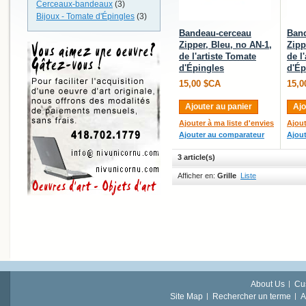
Cerceaux-bandeaux
(3)
Bijoux - Tomate d'Épingles
(3)
Bandeau-cerceau
Ban
Zipper, Bleu, no AN-1,
Zipp
de l'artiste Tomate
de l
d'Épingles
d'Ép
15,00 $CA
15,0
Ajouter au panier
Ajo
Ajouter à ma liste d'envies
Ajout
Ajouter au comparateur
Ajou
3 article(s)
Afficher en:
Grille
Liste
About Us
Cu
Site Map
Rechercher un terme
A