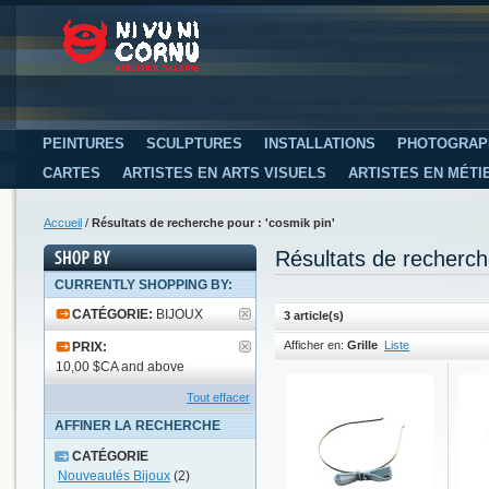
PEINTURES
SCULPTURES
INSTALLATIONS
PHOTOGRAP
CARTES
ARTISTES EN ARTS VISUELS
ARTISTES EN MÉTI
Accueil
/
Résultats de recherche pour : 'cosmik pin'
Résultats de recherch
CURRENTLY SHOPPING BY:
CATÉGORIE:
BIJOUX
3 article(s)
Afficher en:
Grille
Liste
PRIX:
10,00 $CA and above
Tout effacer
AFFINER LA RECHERCHE
CATÉGORIE
Nouveautés Bijoux
(2)