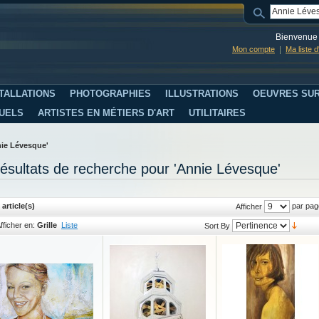
Bienvenue 
Mon compte
Ma liste 
TALLATIONS
PHOTOGRAPHIES
ILLUSTRATIONS
OEUVRES SUR
SUELS
ARTISTES EN MÉTIERS D'ART
UTILITAIRES
nie Lévesque'
ésultats de recherche pour 'Annie Lévesque'
 article(s)
par pag
Afficher
fficher en:
Grille
Liste
Sort By