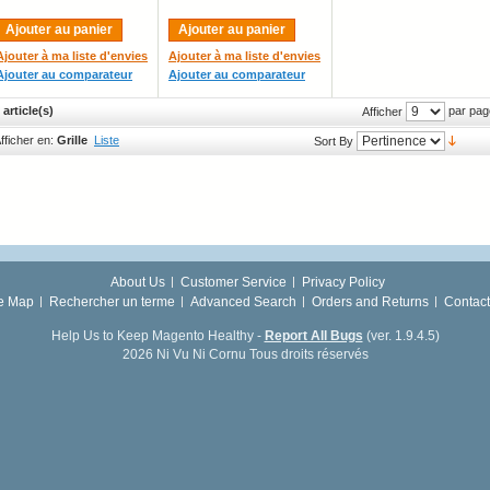
Ajouter au panier
Ajouter au panier
Ajouter à ma liste d'envies
Ajouter à ma liste d'envies
Ajouter au comparateur
Ajouter au comparateur
 article(s)
par pag
Afficher
fficher en:
Grille
Liste
Sort By
About Us
Customer Service
Privacy Policy
te Map
Rechercher un terme
Advanced Search
Orders and Returns
Contact
Help Us to Keep Magento Healthy -
Report All Bugs
(ver. 1.9.4.5)
2026 Ni Vu Ni Cornu Tous droits réservés