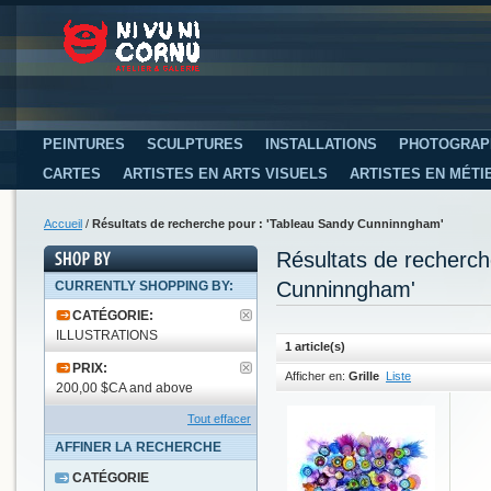
PEINTURES
SCULPTURES
INSTALLATIONS
PHOTOGRAP
CARTES
ARTISTES EN ARTS VISUELS
ARTISTES EN MÉTI
Accueil
/
Résultats de recherche pour : 'Tableau Sandy Cunninngham'
Résultats de recherc
Cunninngham'
CURRENTLY SHOPPING BY:
CATÉGORIE:
ILLUSTRATIONS
1 article(s)
PRIX:
Afficher en:
Grille
Liste
200,00 $CA and above
Tout effacer
AFFINER LA RECHERCHE
CATÉGORIE