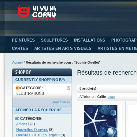
PEINTURES
SCULPTURES
INSTALLATIONS
PHOTOGRAP
CARTES
ARTISTES EN ARTS VISUELS
ARTISTES EN MÉTI
Accueil
/
Résultats de recherche pour : 'Sophie Ouellet'
Résultats de recherch
CURRENTLY SHOPPING BY:
CATÉGORIE:
8 article(s)
ILLUSTRATIONS
Afficher en:
Grille
Liste
Tout effacer
AFFINER LA RECHERCHE
CATÉGORIE
Affiches
(8)
Nouvelles Oeuvres
(8)
Oeuvres 1 à 10 po largeur
(8)