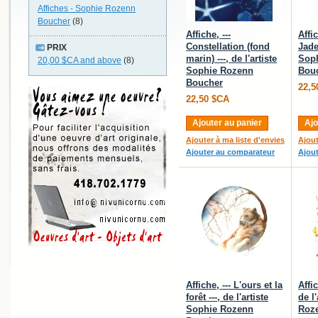
Affiches - Sophie Rozenn
Boucher
(8)
Affiche, ---
Affi
Constellation (fond
Jade 
PRIX
marin) ---, de l'artiste
Sop
20,00 $CA
and above
(8)
Sophie Rozenn
Bou
Boucher
22,5
22,50 $CA
Ajouter au panier
Ajo
Ajouter à ma liste d'envies
Ajout
Ajouter au comparateur
Ajou
Affiche, --- L'ours et la
Affic
forêt ---, de l'artiste
de l
Sophie Rozenn
Roz