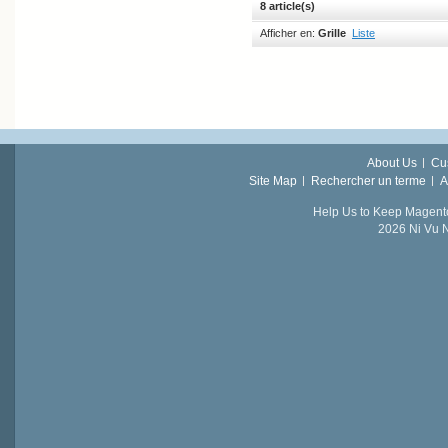
8 article(s)
Afficher en:
Grille
Liste
About Us
Cu
Site Map
Rechercher un terme
A
Help Us to Keep Magent
2026 Ni Vu N