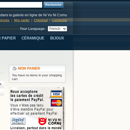
Recherche
dans la galerie en ligne de Ni Vu Ni Cornu
d'envies
Mon panier
Checkout
Connexion
Your Language:
 PAPIER
CÉRAMIQUE
BIJOUX
MON PANIER
You have no items in your shopping
cart.
e