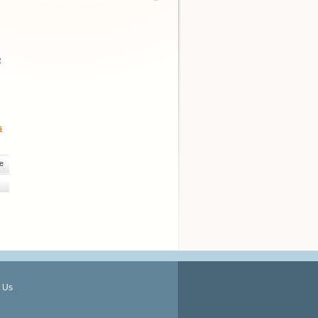
e
s
e
 Us