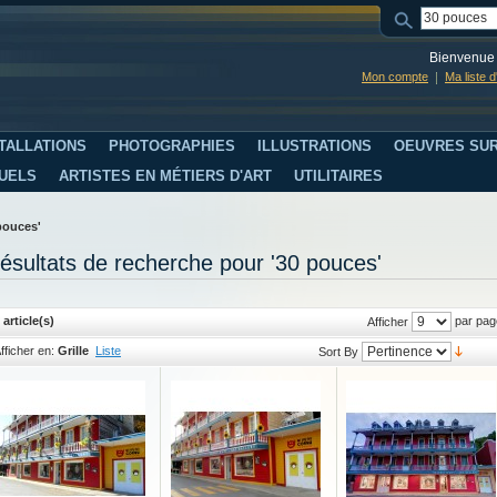
Bienvenue 
Mon compte
Ma liste 
TALLATIONS
PHOTOGRAPHIES
ILLUSTRATIONS
OEUVRES SUR
SUELS
ARTISTES EN MÉTIERS D'ART
UTILITAIRES
pouces'
ésultats de recherche pour '30 pouces'
 article(s)
par pag
Afficher
fficher en:
Grille
Liste
Sort By