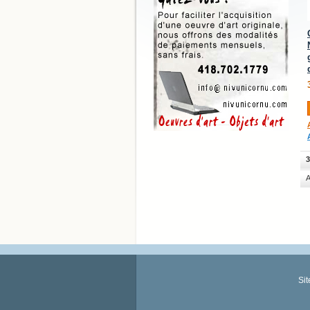
3
A
Si