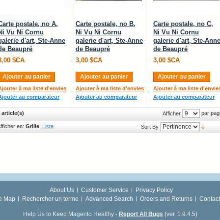
Carte postale, no A,
Carte postale, no B,
Carte postale, no C,
Ni Vu Ni Cornu
Ni Vu Ni Cornu
Ni Vu Ni Cornu
galerie d'art, Ste-Anne
galerie d'art, Ste-Anne
galerie d'art, Ste-Ann
de Beaupré
de Beaupré
de Beaupré
3,00 $CA
3,00 $CA
3,00 $CA
Ajouter au panier
Ajouter au panier
Ajouter au panier
Ajouter à ma liste d'envies
Ajouter à ma liste d'envies
Ajouter à ma liste d'envie
Ajouter au comparateur
Ajouter au comparateur
Ajouter au comparateur
 article(s)
par pag
Afficher
fficher en:
Grille
Liste
Sort By
About Us
Customer Service
Privacy Policy
te Map
Rechercher un terme
Advanced Search
Orders and Returns
Contact
Help Us to Keep Magento Healthy -
Report All Bugs
(ver. 1.9.4.5)