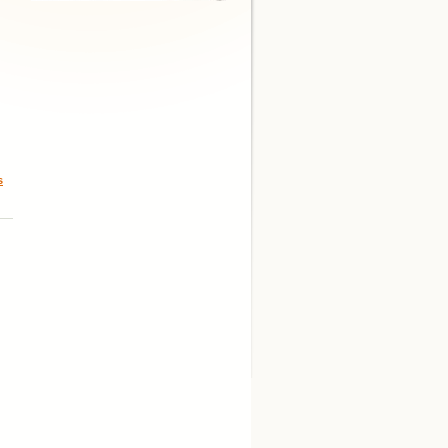
,
s
,