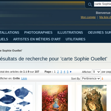
Bienvenue 
Mon compte
Ma liste 
TALLATIONS
PHOTOGRAPHIES
ILLUSTRATIONS
OEUVRES SUR
SUELS
ARTISTES EN MÉTIERS D'ART
UTILITAIRES
te Sophie Ouellet'
ésultats de recherche pour 'carte Sophie Ouellet'
otal des articles de
1
à
9
sur
107
Page :
1
2
3
4
5
par pag
Afficher
fficher en:
Grille
Liste
Sort By