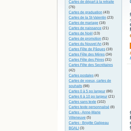
Cartes de départ à la retraite
(76)
Cartes de graduation
(43)
Cartes de la St-Valentin
(23)
Cartes de mariage
(18)
Cartes de naissance
(21)
Cartes de Noël
(13)
Cartes de promotion
(51)
Cartes du Nouvel An
(19)
Cartes Fête de Pâques
(18)
Cartes Fête des Mères
(34)
Cartes Fête des Pères
(31)
Cartes Fête des Secrétaires
(42)
Cartes postales
(4)
Cartes de voeux, cartes de
souhaits
(98)
Cartes 0 à 5 po largeur
(86)
Cartes 6 à 10 po largeur
(21)
Cartes sans texte
(102)
Cartes texte personnalisé
(8)
Cartes - Anne-Marie
Villeneuve
(5)
Cartes - Brigitte Galipeau
BGALI
(3)