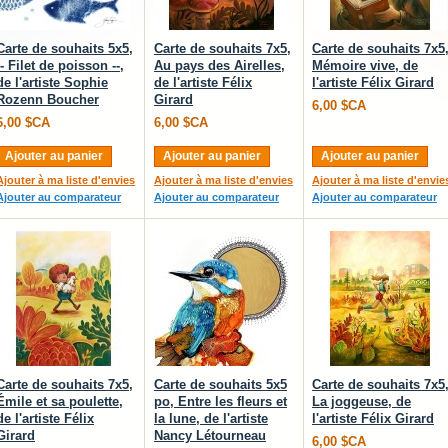
Carte de souhaits 5x5,
Carte de souhaits 7x5,
Carte de souhaits 7x5
-- Filet de poisson --,
Au pays des Airelles,
Mémoire vive, de
de l'artiste Sophie
de l'artiste Félix
l'artiste Félix Girard
Rozenn Boucher
Girard
6,00 $CA
6,00 $CA
6,00 $CA
Ajouter au panier
Ajouter au panier
Ajouter au panier
Ajouter à ma liste d'envies
Ajouter à ma liste d'envies
Ajouter à ma liste d'envie
Ajouter au comparateur
Ajouter au comparateur
Ajouter au comparateur
Carte de souhaits 7x5,
Carte de souhaits 5x5
Carte de souhaits 7x5
Émile et sa poulette,
po, Entre les fleurs et
La joggeuse, de
de l'artiste Félix
la lune, de l'artiste
l'artiste Félix Girard
Girard
Nancy Létourneau
6,00 $CA