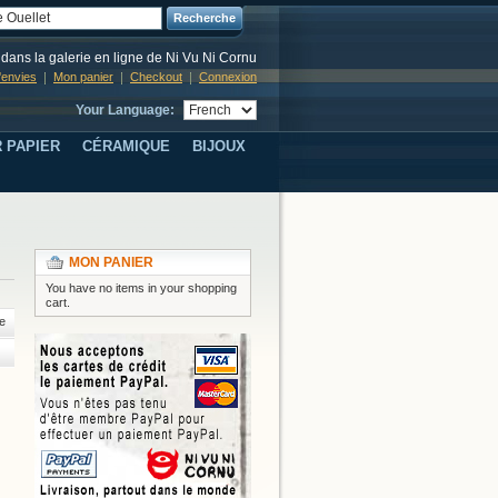
Recherche
dans la galerie en ligne de Ni Vu Ni Cornu
d'envies
Mon panier
Checkout
Connexion
Your Language:
 PAPIER
CÉRAMIQUE
BIJOUX
MON PANIER
You have no items in your shopping
cart.
e