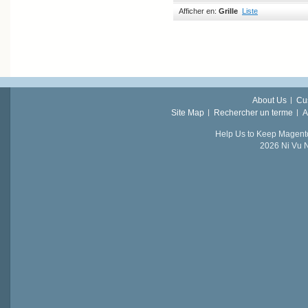
Afficher en:
Grille
Liste
About Us
Cu
Site Map
Rechercher un terme
A
Help Us to Keep Magent
2026 Ni Vu N