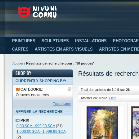
PEINTURES
SCULPTURES
INSTALLATIONS
PHOTOGRAP
CARTES
ARTISTES EN ARTS VISUELS
ARTISTES EN MÉTI
Accueil
/
Résultats de recherche pour : '30 pouces'
Résultats de recherch
CURRENTLY SHOPPING BY:
CATÉGORIE:
Total des articles de
1
à
9
sur
26
Oeuvres encadrées
Afficher en:
Grille
Liste
Tout effacer
AFFINER LA RECHERCHE
PRIX
0,00 $CA
-
999,99 $CA
(21)
1 000,00 $CA
-
1 999,99 $CA
(2)