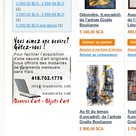
2 000,00 $CA
-
2 999,99 $CA
(1)
3 000,00 $CA
-
3 999,99 $CA
Odomètre, (t.encadré),
Avec
de l'artiste Gisèle
de l
(1)
Boulianne
Léto
5 000,00 $CA
and above
(1)
5 140,00 $CA
490,
Ajouter au panier
Ajo
Ajouter à ma liste d'envies
Ajout
Ajouter au comparateur
Ajou
Au fil du temps
Tout
(t.encadré), de l'artiste
(t.en
Gisèle Boulianne
Gisè
2 900,00 $CA
1 75