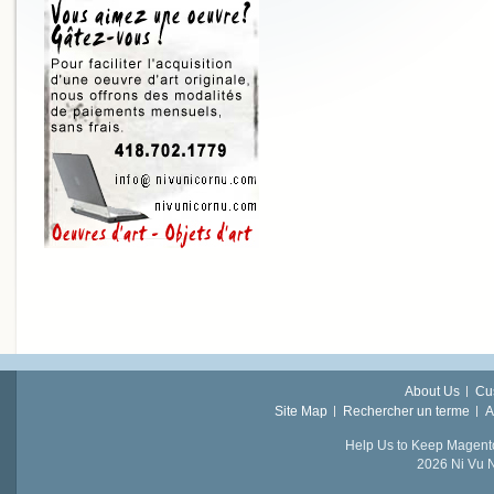
About Us
Cu
Site Map
Rechercher un terme
A
Help Us to Keep Magent
2026 Ni Vu N