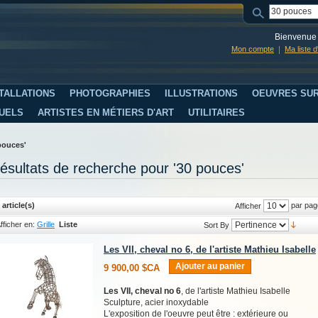
Bienvenue 
Mon compte
Ma liste 
TALLATIONS
PHOTOGRAPHIES
ILLUSTRATIONS
OEUVRES SUR
SUELS
ARTISTES EN MÉTIERS D'ART
UTILITAIRES
pouces'
ésultats de recherche pour '30 pouces'
 article(s)
par pag
Afficher
fficher en:
Grille
Liste
Sort By
Les VII, cheval no 6, de l'artiste Mathieu Isabelle
Ajouter au panier
9 900,00 $CA
Les VII, cheval no 6
, de l'artiste Mathieu Isabelle
Sculpture, acier inoxydable
L'exposition de l'oeuvre peut être : extérieure ou