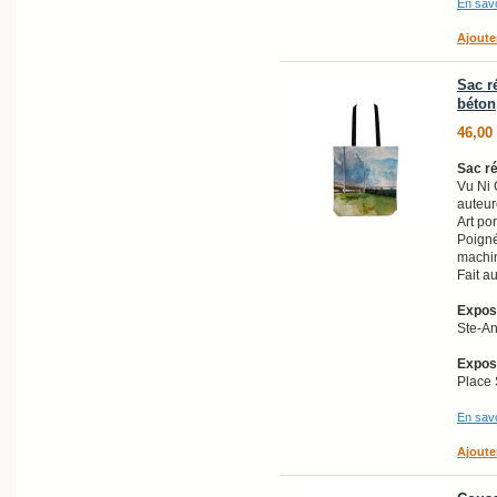
En savo
Ajoute
Sac r
béton
46,00
Sac ré
Vu Ni
auteur
Art po
Poigné
machi
Fait a
Exposi
Ste-A
Exposi
Place 
En savo
Ajoute