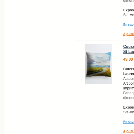
dimens
Exposi
Ste-A
En savo
Ajoute
Couss
St-La
49,00
Coussi
Lauren
Auteur
Art po
Imprim
Fabri
dimens
Exposi
Ste-A
En savo
Ajoute