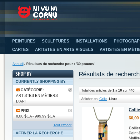
PEINTURES
SCULPTURES
INSTALLATIONS
PHOTOGRAP
CARTES
ARTISTES EN ARTS VISUELS
ARTISTES EN MÉTI
Accueil
/
Résultats de recherche pour : '30 pouces'
Résultats de recherch
CURRENTLY SHOPPING BY:
CATÉGORIE:
Total des articles de
1
à
10
sur
440
ARTISTES EN MÉTIERS
Afficher en:
Grille
Liste
D'ART
Collie
PRIX:
0,00 $CA - 999,99 $CA
60,00
Tout effacer
Collie
AFFINER LA RECHERCHE
Peint 
Matièr