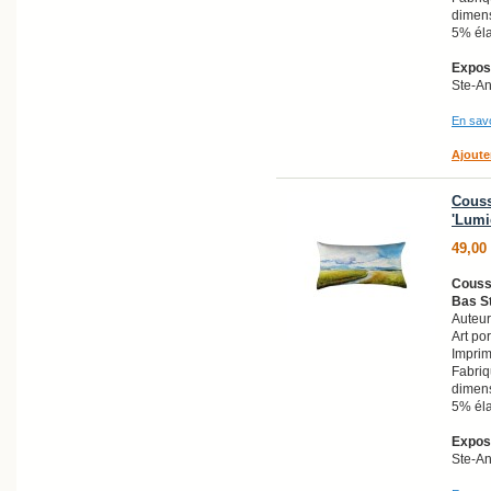
dimens
5% él
Exposi
Ste-A
En savo
Ajoute
Couss
'Lumi
49,00
Coussi
Bas St
Auteur
Art po
Imprim
Fabri
dimens
5% él
Exposi
Ste-A