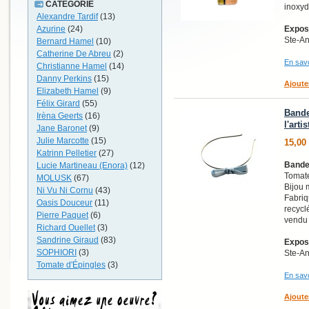
CATÉGORIE
inoxyd
Alexandre Tardif
(13)
Azurine
(24)
Exposi
Ste-A
Bernard Hamel
(10)
Catherine De Abreu
(2)
En savo
Christianne Hamel
(14)
Danny Perkins
(15)
Ajoute
Elizabeth Hamel
(9)
Félix Girard
(55)
Bande
Irèna Geerts
(16)
l'art
Jane Baronet
(9)
Julie Marcotte
(15)
15,00
Katrinn Pelletier
(27)
Bande
Lucie Martineau (Enora)
(12)
Tomate
MOLUSK
(67)
Bijou 
Ni Vu Ni Cornu
(43)
Fabriq
Oasis Douceur
(11)
recycl
Pierre Paquet
(6)
vendu 
Richard Ouellet
(3)
Sandrine Giraud
(83)
Exposi
SOPHIORI
(3)
Ste-A
Tomate d'Épingles
(3)
En savo
Ajoute