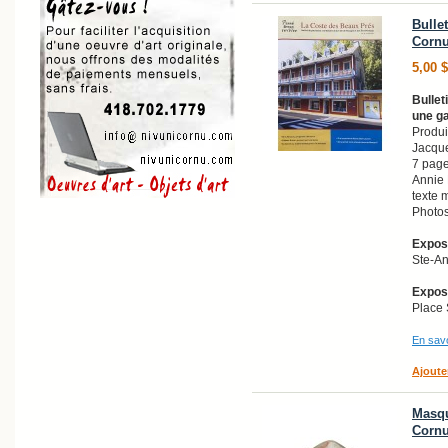
Bullet
Cornu
5,00 
Bullet
une ga
Produi
Jacque
7 page
Annie 
texte 
Photos
Exposi
Ste-A
Exposi
Place 
En savo
Ajoute
Masqu
Corn