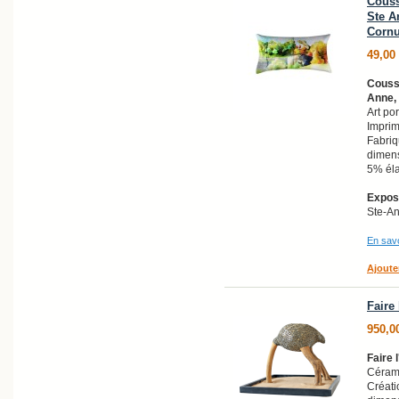
Couss
Ste A
Corn
49,00
Coussi
Anne,
Art po
Imprim
Fabri
dimens
5% él
Exposi
Ste-A
En savo
Ajoute
Faire 
950,0
Faire 
Céram
Créati