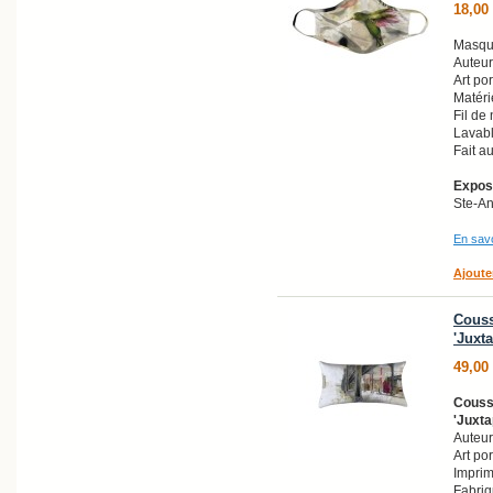
18,00
Masque
Auteur
Art por
Matéri
Fil de
Lavabl
Fait a
Exposi
Ste-A
En savo
Ajoute
Couss
'Juxt
49,00
Coussi
'Juxta
Auteur
Art po
Imprim
Fabri