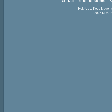
Site Map
Rechercher un terme
A
Help Us to Keep Magent
2026 Ni Vu N