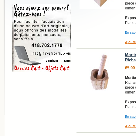
pièce o
dimens
Exposi
Place 
En savo
Ajoute
Mortie
Richa
65,00
Mortie
Richar
pièce o
dimens
Exposi
Place 
En savo
Ajoute