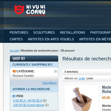
PEINTURES
SCULPTURES
INSTALLATIONS
PHOTOGRAP
CARTES
ARTISTES EN ARTS VISUELS
ARTISTES EN MÉTI
Accueil
/
Résultats de recherche pour : '30 pouces'
Résultats de recherch
CURRENTLY SHOPPING BY:
CATÉGORIE:
3 article(s)
Richard Ouellet
Afficher en:
Grille
Liste
Tout effacer
Mortie
AFFINER LA RECHERCHE
Richa
PRIX
65,00
0,00 $CA
-
99,99 $CA
(2)
100,00 $CA
and above
(1)
Mortie
Ouelle