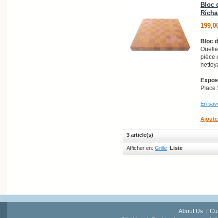
Bloc d
Richa
199,0
Bloc d
Ouelle
pièce 
nettoy
Exposi
Place 
En savo
Ajoute
3 article(s)
Afficher en:
Grille
Liste
About Us
Cu