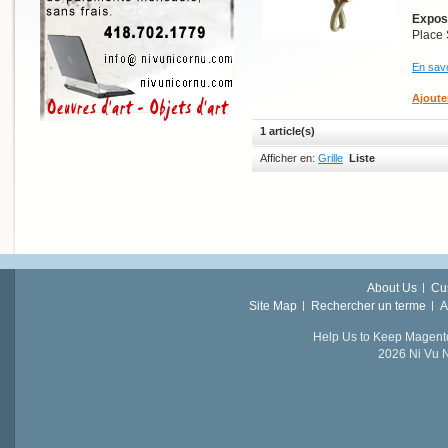
Exposi
Place 
En savo
Ajoute
1 article(s)
Afficher en:
Grille
Liste
About Us
Cu
Site Map
Rechercher un terme
A
Help Us to Keep Magent
2026 Ni Vu N