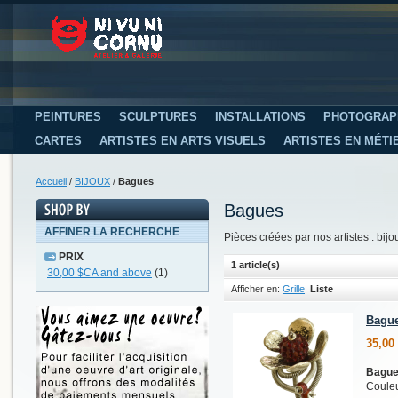
PEINTURES
SCULPTURES
INSTALLATIONS
PHOTOGRAP
CARTES
ARTISTES EN ARTS VISUELS
ARTISTES EN MÉTI
Accueil
/
BIJOUX
/
Bagues
Bagues
AFFINER LA RECHERCHE
Pièces créées par nos artistes : bij
PRIX
1 article(s)
30,00 $CA
and above
(1)
Afficher en:
Grille
Liste
Bague
35,00
Bague
Couleu